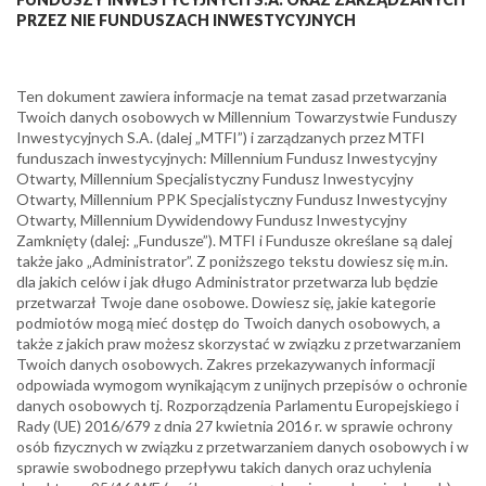
PRZEZ NIE FUNDUSZACH INWESTYCYJNYCH
Ten dokument zawiera informacje na temat zasad przetwarzania
Twoich danych osobowych w Millennium Towarzystwie Funduszy
Inwestycyjnych S.A. (dalej „MTFI”) i zarządzanych przez MTFI
funduszach inwestycyjnych: Millennium Fundusz Inwestycyjny
Otwarty, Millennium Specjalistyczny Fundusz Inwestycyjny
Otwarty, Millennium PPK Specjalistyczny Fundusz Inwestycyjny
Otwarty, Millennium Dywidendowy Fundusz Inwestycyjny
Zamknięty (dalej: „Fundusze”). MTFI i Fundusze określane są dalej
także jako „Administrator”. Z poniższego tekstu dowiesz się m.in.
dla jakich celów i jak długo Administrator przetwarza lub będzie
przetwarzał Twoje dane osobowe. Dowiesz się, jakie kategorie
podmiotów mogą mieć dostęp do Twoich danych osobowych, a
także z jakich praw możesz skorzystać w związku z przetwarzaniem
Twoich danych osobowych. Zakres przekazywanych informacji
odpowiada wymogom wynikającym z unijnych przepisów o ochronie
danych osobowych tj. Rozporządzenia Parlamentu Europejskiego i
Rady (UE) 2016/679 z dnia 27 kwietnia 2016 r. w sprawie ochrony
osób fizycznych w związku z przetwarzaniem danych osobowych i w
sprawie swobodnego przepływu takich danych oraz uchylenia