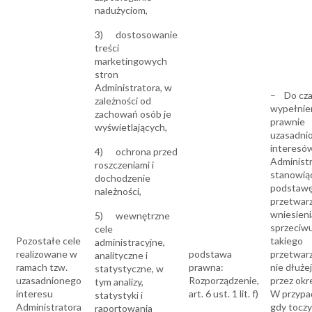
nadużyciom,
3) dostosowanie
treści
marketingowych
stron
Administratora, w
– Do cz
zależności od
wypełnie
zachowań osób je
prawnie
wyświetlających,
uzasadni
interesó
4) ochrona przed
Administ
roszczeniami i
stanowią
dochodzenie
podstawę
należności,
przetwarz
wniesieni
5) wewnętrzne
sprzeciw
cele
Pozostałe cele
takiego
administracyjne,
realizowane w
podstawa
przetwarz
analityczne i
ramach tzw.
prawna:
nie dłużej
statystyczne, w
uzasadnionego
Rozporządzenie,
przez okre
tym analizy,
interesu
art. 6 ust. 1 lit. f)
W przypa
statystyki i
Administratora
gdy toczy
raportowania