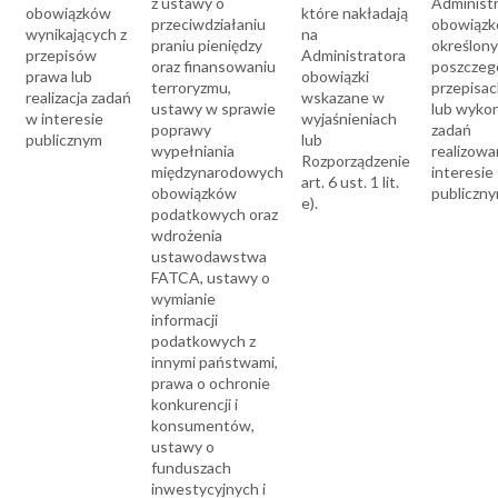
z ustawy o
Administ
obowiązków
które nakładają
przeciwdziałaniu
obowiąz
wynikających z
na
praniu pieniędzy
określon
przepisów
Administratora
oraz finansowaniu
poszczeg
prawa lub
obowiązki
terroryzmu,
przepisa
realizacja zadań
wskazane w
ustawy w sprawie
lub wyko
w interesie
wyjaśnieniach
poprawy
zadań
publicznym
lub
wypełniania
realizow
Rozporządzenie
międzynarodowych
interesie
art. 6 ust. 1 lit.
obowiązków
publiczny
e).
podatkowych oraz
wdrożenia
ustawodawstwa
FATCA, ustawy o
wymianie
informacji
podatkowych z
innymi państwami,
prawa o ochronie
konkurencji i
konsumentów,
ustawy o
funduszach
inwestycyjnych i