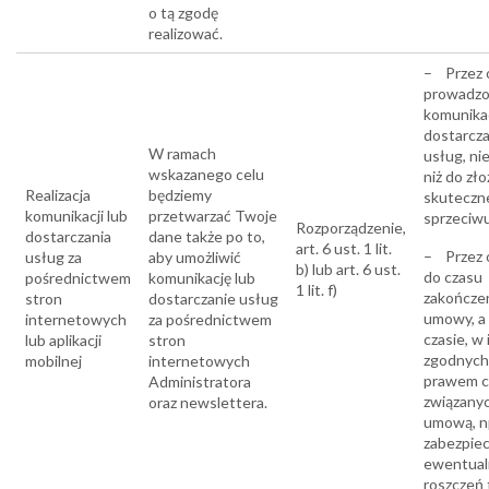
o tą zgodę
realizować.
– Przez 
prowadzo
komunikac
dostarcza
W ramach
usług, nie
wskazanego celu
niż do zło
Realizacja
będziemy
skuteczn
komunikacji lub
przetwarzać Twoje
sprzeciwu
Rozporządzenie,
dostarczania
dane także po to,
art. 6 ust. 1 lit.
– Przez 
usług za
aby umożliwić
b) lub art. 6 ust.
do czasu
pośrednictwem
komunikację lub
1 lit. f)
zakończe
stron
dostarczanie usług
umowy, a
internetowych
za pośrednictwem
czasie, w
lub aplikacji
stron
zgodnych
mobilnej
internetowych
prawem c
Administratora
związanyc
oraz newslettera.
umową, n
zabezpiec
ewentual
roszczeń tj