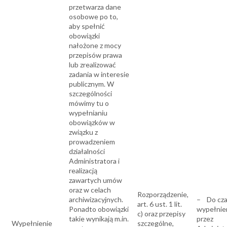
przetwarza dane
osobowe po to,
aby spełnić
obowiązki
nałożone z mocy
przepisów prawa
lub zrealizować
zadania w interesie
publicznym. W
szczególności
mówimy tu o
wypełnianiu
obowiązków w
związku z
prowadzeniem
działalności
Administratora i
realizacją
zawartych umów
oraz w celach
Rozporządzenie,
archiwizacyjnych.
– Do cz
art. 6 ust. 1 lit.
Ponadto obowiązki
wypełnie
c) oraz przepisy
takie wynikają m.in.
przez
Wypełnienie
szczególne,