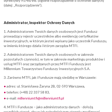
dyrektywy 95/46/WE (ogólne rozporządzenie o ochronie danych)
(dalej: „Rozporządzenie”).
Administrator, Inspektor Ochrony Danych
1. Administratorem Twoich danych osobowych jest Fundusz
prowadzący rejestr uczestników albo ewidencję certyfikatów
inwestycyjnych, w którym jesteś wpisany jako uczestnik Funduszu,
w imieniu którego działa i którym zarządza MTFI.
2. Administratorem Twoich danych osobowych w zakresie
pozostałych czynności, w tym w zakresie marketingu produktów i
usług MTFI oraz zarządzanych przez MTFI Funduszy jest
Millennium Towarzystwo Funduszy Inwestycyjnych S.A.
3. Zarówno MTFI, jak i Fundusze mają siedzibę w Warszawie:
adres: ul. Stanisława Żaryna 2B, 02-593 Warszawa,
telefon: (+48) 22 337 58 83,
e-mail:
millenniumtfi@millenniumtfi.pl
4. MTFI i Fundusze – jako administratorzy danych - dołożą
wszelkich starań, aby w jak najpełniejszym stopniu zrealizować