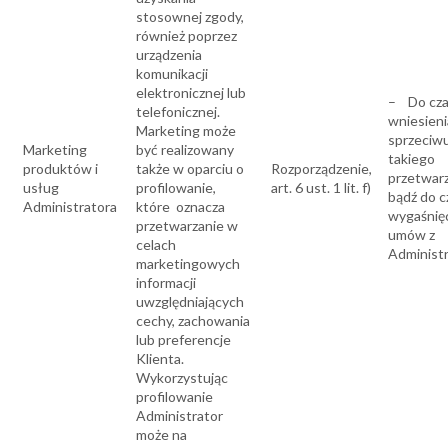
stosownej zgody,
również poprzez
urządzenia
komunikacji
elektronicznej lub
– Do cz
telefonicznej.
wniesieni
Marketing może
sprzeciw
Marketing
być realizowany
takiego
produktów i
także w oparciu o
Rozporządzenie,
przetwarz
usług
profilowanie,
art. 6 ust. 1 lit. f)
bądź do c
Administratora
które oznacza
wygaśnię
przetwarzanie w
umów z
celach
Administ
marketingowych
informacji
uwzględniających
cechy, zachowania
lub preferencje
Klienta.
Wykorzystując
profilowanie
Administrator
może na