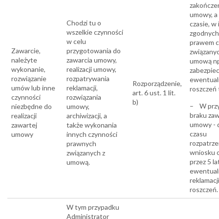
zakończe
umowy, a
Chodzi tu o
czasie, w
wszelkie czynności
zgodnych
w celu
prawem c
Zawarcie,
przygotowania do
związanyc
należyte
zawarcia umowy,
umową np
wykonanie,
realizacji umowy,
zabezpiec
rozwiązanie
rozpatrywania
ewentual
Rozporządzenie,
umów lub inne
reklamacji,
roszczeń tj
art. 6 ust. 1 lit.
czynności
rozwiązania
b)
– W prz
niezbędne do
umowy,
braku zaw
realizacji
archiwizacji, a
umowy - 
zawartej
także wykonania
czasu
umowy
innych czynności
rozpatrze
prawnych
wniosku 
związanych z
przez 5 la
umową.
ewentual
reklamacji
roszczeń.
W tym przypadku
Administrator