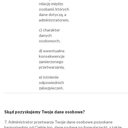
relację między
osobami, których
dane dotyczą, a
administratorem,
c) charakter
danych
osobowych,
d) ewentualne
konsekwencje
zamierzonego
przetwarzania,
e) istnienie
odpowiednich
zabezpieczeń.
Skąd pozyskujemy Twoje dane osobowe?
7. Administrator przetwarza Twoje dane osobowe pozyskane
bezpośrednio od Ciebie (np. dane podane na formularzach), a także