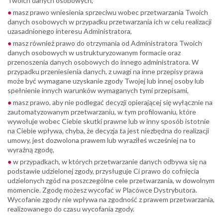
Twoich danych osobowych,
masz prawo wniesienia sprzeciwu wobec przetwarzania Twoich
danych osobowych w przypadku przetwarzania ich w celu realizacji
uzasadnionego interesu Administratora,
masz również prawo do otrzymania od Administratora Twoich
danych osobowych w ustrukturyzowanym formacie oraz
przenoszenia danych osobowych do innego administratora. W
przypadku przeniesienia danych, z uwagi na inne przepisy prawa
może być wymagane uzyskanie zgody Twojej lub innej osoby lub
spełnienie innych warunków wymaganych tymi przepisami,
masz prawo, aby nie podlegać decyzji opierającej się wyłącznie na
zautomatyzowanym przetwarzaniu, w tym profilowaniu, które
wywołuje wobec Ciebie skutki prawne lub w inny sposób istotnie
na Ciebie wpływa, chyba, że decyzja ta jest niezbędna do realizacji
umowy, jest dozwolona prawem lub wyraziłeś wcześniej na to
wyraźną zgodę,
w przypadkach, w których przetwarzanie danych odbywa się na
podstawie udzielonej zgody, przysługuje Ci prawo do cofnięcia
udzielonych zgód na poszczególne cele przetwarzania, w dowolnym
momencie. Zgodę możesz wycofać w Placówce Dystrybutora.
Wycofanie zgody nie wpływa na zgodność z prawem przetwarzania,
realizowanego do czasu wycofania zgody.