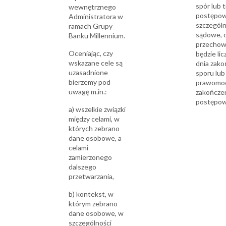
spór lub 
wewnętrznego
postępow
Administratora w
szczególn
ramach Grupy
sądowe, 
Banku Millennium.
przechow
Oceniając, czy
będzie li
wskazane cele są
dnia zako
uzasadnione
sporu lub
bierzemy pod
prawomo
uwagę m.in.:
zakończe
postępow
a) wszelkie związki
między celami, w
których zebrano
dane osobowe, a
celami
zamierzonego
dalszego
przetwarzania,
b) kontekst, w
którym zebrano
dane osobowe, w
szczególności