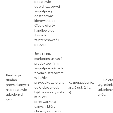
podstawie
dotychczasowej
współpracy
dostosować
kierowane do
Ciebie oferty
handlowe do
Twoich
zainteresowań i
potrzeb.
Jest to np.
marketing usług i
produktów firm
współpracujących
z Administratorem;
Realizacja
w każdym
działań
– Do cz
przypadku zbierana
Rozporządzenie,
prowadzonych
wycofani
od Ciebie zgoda
art. 6 ust. 1 lit.
na podstawie
udzielon
będzie wskazywała
a)
udzielonych
zgód.
m.in. cel
zgód
przetwarzania
danych, który
chcemy w oparciu