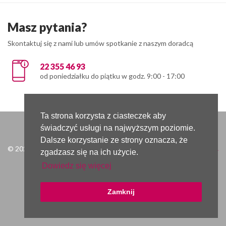
Masz pytania?
Skontaktuj się z nami lub umów spotkanie z naszym doradcą
22 355 46 93
od poniedziałku do piątku w godz. 9:00 - 17:00
Ta strona korzysta z ciasteczek aby
Kontakt
Regulamin serwisu
Polityka prywatności
świadczyć usługi na najwyższym poziomie.
Dalsze korzystanie ze strony oznacza, że
© 2022 ProService - 1.09.0.9
zgadzasz się na ich użycie.
Dowiedz się więcej
Zamknij